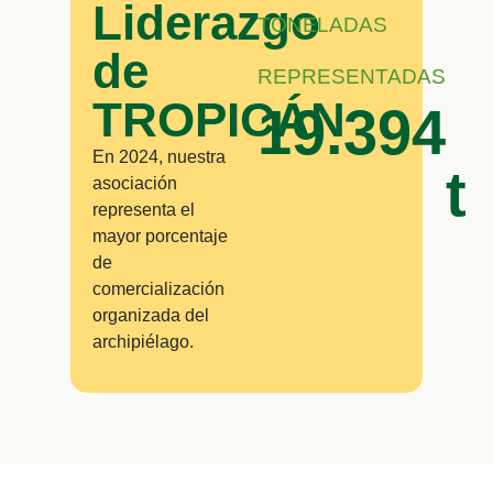
Liderazgo
TONELADAS
de
REPRESENTADAS
TROPICÁN
19.394
En 2024, nuestra
t
asociación
representa el
mayor porcentaje
de
comercialización
organizada del
archipiélago.