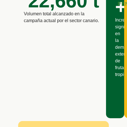
22,660
 t
+
PE
Volumen total alcanzado en la
Incre
campaña actual por el sector canario.
signif
en
la
dema
exteri
de
frutas
tropic