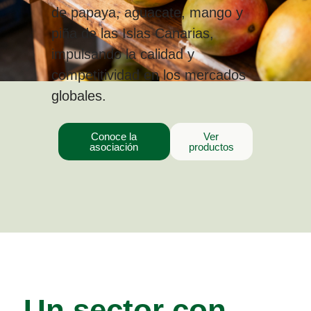
de papaya, aguacate, mango y
piña de las Islas Canarias,
impulsando la calidad y
competitividad en los mercados
globales.
Conoce la
Ver
asociación
productos
Un sector con