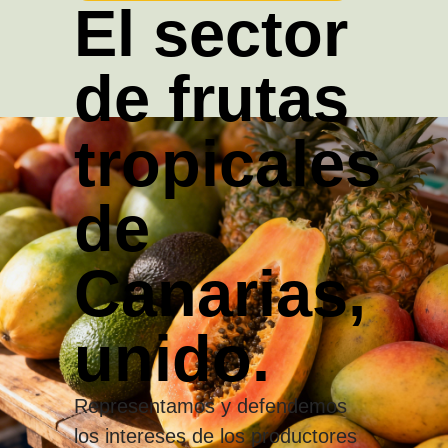
El sector
de frutas
tropicales
de
Canarias,
unido.
Representamos y defendemos
los intereses de los productores